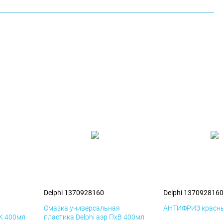
Delphi 1370928160
Delphi 137092816
я
Смазка универсальная
АНТИФРИЗ красны
иК 400мл
пластика Delphi аэр ПхВ 400мл