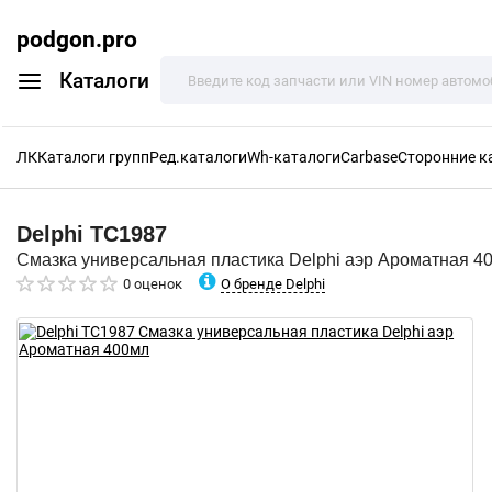
podgon.pro
Каталоги
ЛК
Каталоги групп
Ред.каталоги
Wh-каталоги
Carbase
Сторонние к
Delphi
TC1987
Смазка универсальная пластика Delphi аэр Ароматная 4
О бренде Delphi
0 оценок