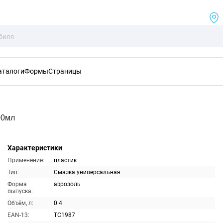
аталоги
Формы
Страницы
00мл
Характеристики
Применение:
пластик
Тип:
Смазка универсальная
Форма
аэрозоль
выпуска:
Объём, л:
0.4
EAN-13:
TC1987