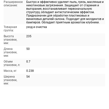
Расширенное
Быстро и эффективно удаляет пыль, грязь, масляные и
описание:
никотиновые загрязнения. Защищает от старения и
выгорания, восстанавливает первоначальную
структуру, обладает антистатическим эффектом.
Предназначен для обработки пластиковых и
виниловых деталей салона. Подходит для молдингов и
бамперов. Обладает приятным ароматом клубники.
Товарная
уход и очистка
группа:
Высота
235
упаковки,
мм:
Длина
50
упаковки,
мм:
Объем
0.7
упаковки, л:
Масса, кг:
0.238
Ширина
54
упаковки,
мм: