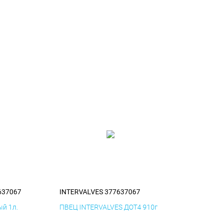
637067
INTERVALVES 377637067
й 1л.
ПВЕЦ INTERVALVES ДОТ4 910г