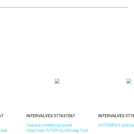
67
INTERVALVES 377637067
INTERVALVES 377
я
Смазка универсальная
АНТИФРИЗ красны
 аэр
пластика INTERVALVES аэр ПхВ