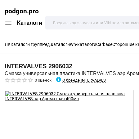
podgon.pro
Каталоги
ЛК
Каталоги групп
Ред.каталоги
Wh-каталоги
Carbase
Сторонние к
INTERVALVES
2906032
Смазка универсальная пластика INTERVALVES аэр Аром
О бренде INTERVALVES
0 оценок