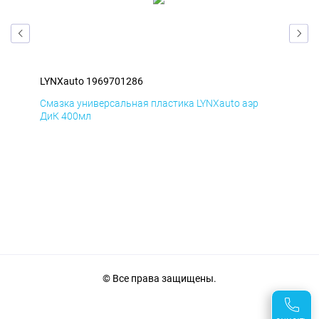
LYNXauto 1969701286
LYN
Смазка универсальная пластика LYNXauto аэр
Сма
ДиК 400мл
ПхВ
© Все права защищены.