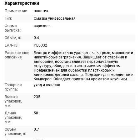
Характеристики
Применение:
пластик
Тип:
Смазка универсальная
Форма
аэрозоль
выпуска:
Объём, л:
0.4
EAN-13:
PB5032
Расширенное
Быстро и эффективно удаляет пыль, грязь, масляные и
описание:
никотиновые загрязнения. Защищает от старения и
выгорания, восстанавливает первоначальную
структуру, обладает антистатическим эффектом.
Предназначен для обработки пластиковых и
виниловых деталей салона. Подходит для молдингов и
бамперов. Обладает приятным ароматом клубники.
Товарная
уход и очистка
группа:
Высота
235
упаковки,
мм:
Длина
50
упаковки,
мм:
Объем
0.7
упаковки, л: