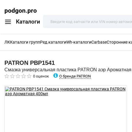
podgon.pro
Каталоги
ЛК
Каталоги групп
Ред.каталоги
Wh-каталоги
Carbase
Сторонние к
PATRON
PBP1541
Смазка универсальная пластика PATRON аэр Ароматная
О бренде PATRON
0 оценок