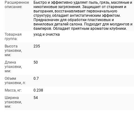
Расширенное
Быстро и эффективно удаляет пыль, грязь, масляные и
описание:
никотиновые загрязнения. Защищает от старения и
выгорания, восстанавливает первоначальную
структуру, обладает антистатическим эффектом.
Предназначен для обработки пластиковых и
виниловых деталей салона. Подходит для молдингов и
бамперов. Обладает приятным ароматом клубники.
Товарная
уход и очистка
группа:
Высота
235
упаковки,
мм:
Длина
50
упаковки,
мм:
Объем
0.7
упаковки, л:
Масса, кг:
0.238
Ширина
54
упаковки,
мм: