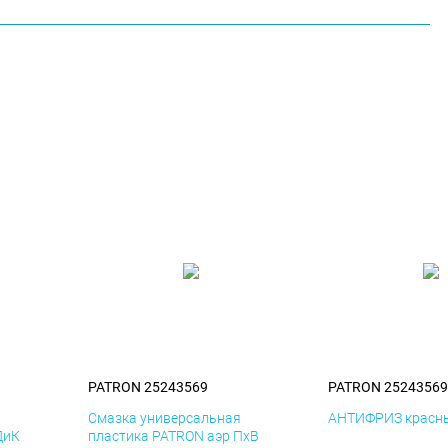
PATRON 25243569
PATRON 25243569
я
Смазка универсальная
АНТИФРИЗ красны
ДиК
пластика PATRON аэр ПхВ